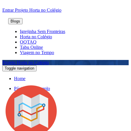
Entrar
Projeto Horta no Colégio
Blogs
Igrejinha Sem Fronteiras
Horta no Colégio
OQTAQ
Tabu Online
Viagem no Tempo
Projeto Horta no Colégio
Toggle navigation
Home
Página de Exemplo