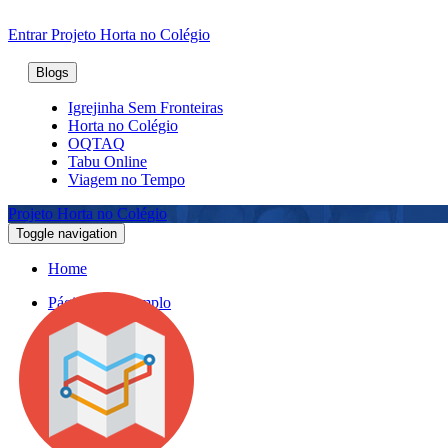
Entrar
Projeto Horta no Colégio
Blogs
Igrejinha Sem Fronteiras
Horta no Colégio
OQTAQ
Tabu Online
Viagem no Tempo
Projeto Horta no Colégio
Toggle navigation
Home
Página de Exemplo