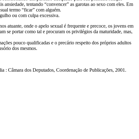
mais ansiedade, tentando “convencer” as garotas ao sexo com eles. Em
usual termo “ficar” com alguém.
rgulho ou com culpa excessiva.
os atuante, onde o apelo sexual é frequente e precoce, os jovens em
am se portar como tal e procuram os privilégios da maturidade, mas,
ações pouco qualificadas e o precário respeito dos próprios adultos
lusório dos mesmos.
asília : Câmara dos Deputados, Coordenação de Publicações, 2001.