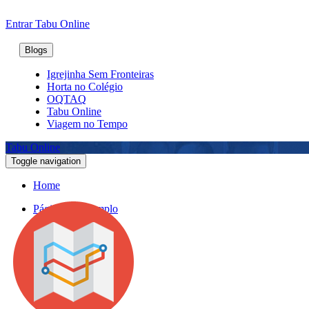
Entrar
Tabu Online
Blogs
Igrejinha Sem Fronteiras
Horta no Colégio
OQTAQ
Tabu Online
Viagem no Tempo
Tabu Online
Toggle navigation
Home
Página de Exemplo