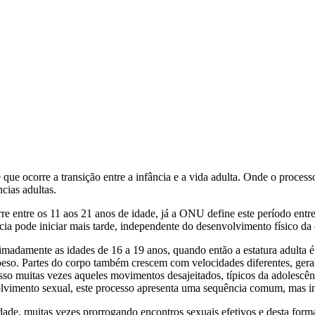
que ocorre a transição entre a infância e a vida adulta. Onde o process
cias adultas.
re entre os 11 aos 21 anos de idade, já a ONU define este período entr
cia pode iniciar mais tarde, independente do desenvolvimento físico da 
madamente as idades de 16 a 19 anos, quando então a estatura adulta é
eso. Partes do corpo também crescem com velocidades diferentes, gera
isso muitas vezes aqueles movimentos desajeitados, típicos da adolescên
lvimento sexual, este processo apresenta uma sequência comum, mas ini
dade, muitas vezes prorrogando encontros sexuais efetivos e desta for