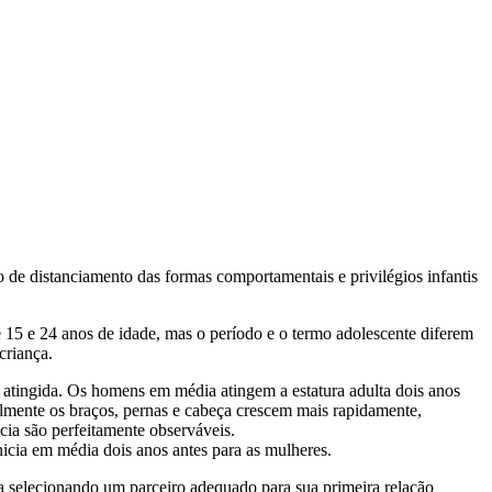
o de distanciamento das formas comportamentais e privilégios infantis
e 15 e 24 anos de idade, mas o período e o termo adolescente diferem
criança.
 atingida. Os homens em média atingem a estatura adulta dois anos
lmente os braços, pernas e cabeça crescem mais rapidamente,
cia são perfeitamente observáveis.
cia em média dois anos antes para as mulheres.
ma selecionando um parceiro adequado para sua primeira relação