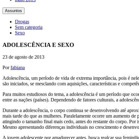
Assuntos
Drogas
Sem categoria
Sexo
ADOLESCÊNCIA E SEXO
23 de agosto de 2013
Por
fabiana
Adolescência, um período de vida de extrema importância, pois é nele 
são iniciados, se mesclando com aquisições, características e competên
Para muitos estudiosos do tema, a adolescência é um período que ocor
entre as nações (países). Dependendo de fatores culturais, a adolescên
Durante a adolescência, o corpo continua se desenvolvendo até aproxi
mais tarde do que as mulheres. Paralelamente ocorre um aumento de p
atingindo o tamanho final mais cedo, antes do restante do corpo. Por 
Mesmo apresentando diferenças individuais no crescimento e desenvo
A jovem adolescente por amadurecer antes, busca realçar sua feminili