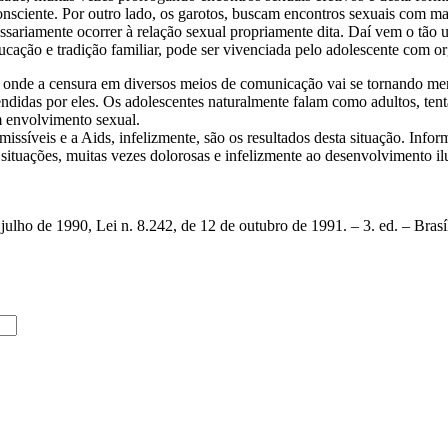
 consciente. Por outro lado, os garotos, buscam encontros sexuais com 
sariamente ocorrer à relação sexual propriamente dita. Daí vem o tão 
ação e tradição familiar, pode ser vivenciada pelo adolescente com o
, onde a censura em diversos meios de comunicação vai se tornando men
didas por eles. Os adolescentes naturalmente falam como adultos, tent
um envolvimento sexual.
síveis e a Aids, infelizmente, são os resultados desta situação. Inform
situações, muitas vezes dolorosas e infelizmente ao desenvolvimento i
e julho de 1990, Lei n. 8.242, de 12 de outubro de 1991. – 3. ed. – Br