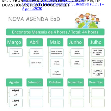
MODIFICOU-SE PARA ENCONTROS QUINZENAIS, DE
Objetivos do Desenvolvimento Sustentável (ODS) –
DUAS HORAS, PELO GOOGLE MEET.
Agenda2030
PRONEA
O que nos Sustenta
ProMEA – Programa Municipal de Educação
Ambiental de Taquara
COM-VIDA nas escolas de Taquara
Sala Verde
Biblioteca de EA
Nossas Feituras
Rio do Nosso Bairro
Observando Rios
Projeto Ponto EcoPedagógico
Projeto Game Educativo EcoSolidário
Semana do Meio Ambiente Virtual das Escolas de
Taquara
Educação Científica