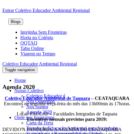
Entrar
Coletivo Educador Ambiental Regional
Blogs
Igrejinha Sem Fronteiras
Horta no Colégio
OQTAQ
Tabu Online
Viagem no Tempo
Coletivo Educador Ambiental Regional
Toggle navigation
Home
Agenda 2020
Nosso Coletivo
Coletivo Educador é
Coletivo Educador Ambiental de Taquara
– CEATAQUARA
Nós Queremos
Encontros na segunda terça-feira do mês das 13h00min às 17horas.
Nós Somos
Agenda 2020
Local: FACCAT – Faculdades Integradas de Taquara
Onde nos Inspiramos
Encontros mensais previstos para 2019:
Carta da Terra
Tratado de Educação Ambiental para Sociedades
DEVIDO A PANDEMIA, A AGENDA DO CEATAQUARA
Sustentáveis e Responsabilidade Global