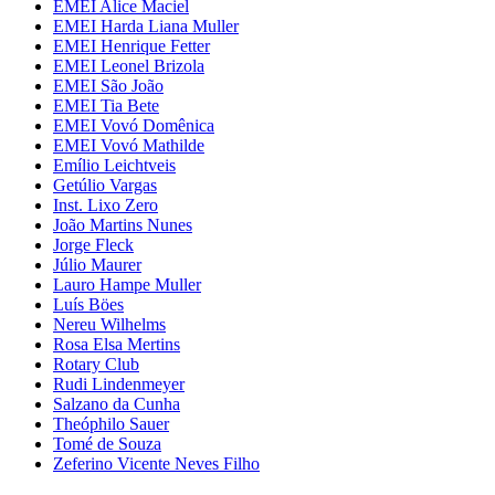
EMEI Alice Maciel
EMEI Harda Liana Muller
EMEI Henrique Fetter
EMEI Leonel Brizola
EMEI São João
EMEI Tia Bete
EMEI Vovó Domênica
EMEI Vovó Mathilde
Emílio Leichtveis
Getúlio Vargas
Inst. Lixo Zero
João Martins Nunes
Jorge Fleck
Júlio Maurer
Lauro Hampe Muller
Luís Böes
Nereu Wilhelms
Rosa Elsa Mertins
Rotary Club
Rudi Lindenmeyer
Salzano da Cunha
Theóphilo Sauer
Tomé de Souza
Zeferino Vicente Neves Filho