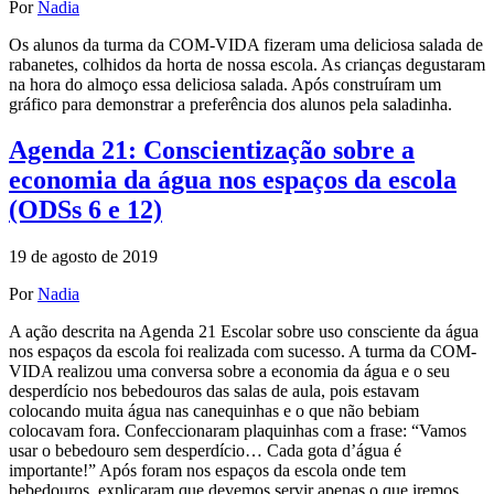
Por
Nadia
Os alunos da turma da COM-VIDA fizeram uma deliciosa salada de
rabanetes, colhidos da horta de nossa escola. As crianças degustaram
na hora do almoço essa deliciosa salada. Após construíram um
gráfico para demonstrar a preferência dos alunos pela saladinha.
Agenda 21: Conscientização sobre a
economia da água nos espaços da escola
(ODSs 6 e 12)
19 de agosto de 2019
Por
Nadia
A ação descrita na Agenda 21 Escolar sobre uso consciente da água
nos espaços da escola foi realizada com sucesso. A turma da COM-
VIDA realizou uma conversa sobre a economia da água e o seu
desperdício nos bebedouros das salas de aula, pois estavam
colocando muita água nas canequinhas e o que não bebiam
colocavam fora. Confeccionaram plaquinhas com a frase: “Vamos
usar o bebedouro sem desperdício… Cada gota d’água é
importante!” Após foram nos espaços da escola onde tem
bebedouros, explicaram que devemos servir apenas o que iremos