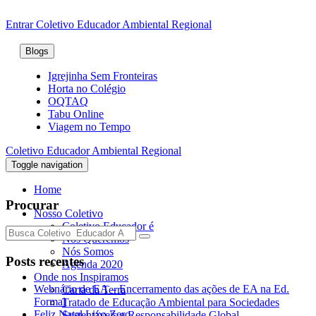
Entrar
Coletivo Educador Ambiental Regional
Blogs
Igrejinha Sem Fronteiras
Horta no Colégio
OQTAQ
Tabu Online
Viagem no Tempo
Coletivo Educador Ambiental Regional
Toggle navigation
Home
Procurar
Nosso Coletivo
Coletivo Educador é
Nós Queremos
Nós Somos
Posts recentes
Agenda 2020
Onde nos Inspiramos
Webnário de EA – Encerramento das ações de EA na Ed.
Carta da Terra
Formal
Tratado de Educação Ambiental para Sociedades
Feliz Natal Lixo Zero
Sustentáveis e Responsabilidade Global