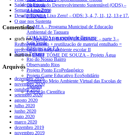
Saúde na Escola
Objetivos do Desenvolvimento Sustentável (ODS) –
Semana Lixo Zero
Agenda2030
Desafio Taquara Lixo Zero! – ODS: 3, 4, 7, 11, 12, 13 e 17.
PRONEA
O que nos Sustenta
Comentários
ProMEA – Programa Municipal de Educação
Ambiental de Taquara
COM-VIDA nas escolas de Taquara
graca
em
Agenda 21: BIODIVERSIDADE – parte 3 –
Sala Verde
Reaproveitamento + reutilização de material entulhado =
Biblioteca de EA
preservação do meio ambiente escolar II
Nossas Feituras
marli
em
EMEF TÓME DE SOUZA – Projeto Água
Rio do Nosso Bairro
Observando Rios
Arquivos
Projeto Ponto EcoPedagógico
Projeto Game Educativo EcoSolidário
dezembro 2020
Semana do Meio Ambiente Virtual das Escolas de
novembro 2020
Taquara
outubro 2020
Educação Científica
setembro 2020
agosto 2020
julho 2020
junho 2020
maio 2020
março 2020
dezembro 2019
novembro 2019