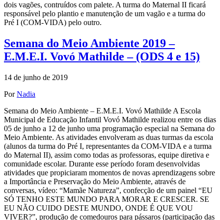
dois vagões, contruídos com palete. A turma do Maternal II ficará
responsável pelo plantio e manutenção de um vagão e a turma do
Pré I (COM-VIDA) pelo outro.
Semana do Meio Ambiente 2019 –
E.M.E.I. Vovó Mathilde – (ODS 4 e 15)
14 de junho de 2019
Por
Nadia
Semana do Meio Ambiente – E.M.E.I. Vovó Mathilde A Escola
Municipal de Educação Infantil Vovó Mathilde realizou entre os dias
05 de junho a 12 de junho uma programação especial na Semana do
Meio Ambiente. As atividades envolveram as duas turmas da escola
(alunos da turma do Pré I, representantes da COM-VIDA e a turma
do Maternal II), assim como todas as professoras, equipe diretiva e
comunidade escolar. Durante esse período foram desenvolvidas
atividades que propiciaram momentos de novas aprendizagens sobre
a Importância e Preservação do Meio Ambiente, através de
conversas, vídeo: “Mamãe Natureza”, confecção de um painel “EU
SÓ TENHO ESTE MUNDO PARA MORAR E CRESCER. SE
EU NÃO CUIDO DESTE MUNDO, ONDE É QUE VOU
VIVER?”, produção de comedouros para pássaros (participação das