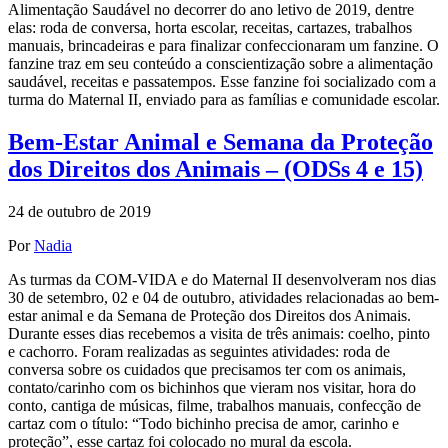
Alimentação Saudável no decorrer do ano letivo de 2019, dentre
elas: roda de conversa, horta escolar, receitas, cartazes, trabalhos
manuais, brincadeiras e para finalizar confeccionaram um fanzine. O
fanzine traz em seu conteúdo a conscientização sobre a alimentação
saudável, receitas e passatempos. Esse fanzine foi socializado com a
turma do Maternal II, enviado para as famílias e comunidade escolar.
Bem-Estar Animal e Semana da Proteção
dos Direitos dos Animais – (ODSs 4 e 15)
24 de outubro de 2019
Por
Nadia
As turmas da COM-VIDA e do Maternal II desenvolveram nos dias
30 de setembro, 02 e 04 de outubro, atividades relacionadas ao bem-
estar animal e da Semana de Proteção dos Direitos dos Animais.
Durante esses dias recebemos a visita de três animais: coelho, pinto
e cachorro. Foram realizadas as seguintes atividades: roda de
conversa sobre os cuidados que precisamos ter com os animais,
contato/carinho com os bichinhos que vieram nos visitar, hora do
conto, cantiga de músicas, filme, trabalhos manuais, confecção de
cartaz com o título: “Todo bichinho precisa de amor, carinho e
proteção”, esse cartaz foi colocado no mural da escola.