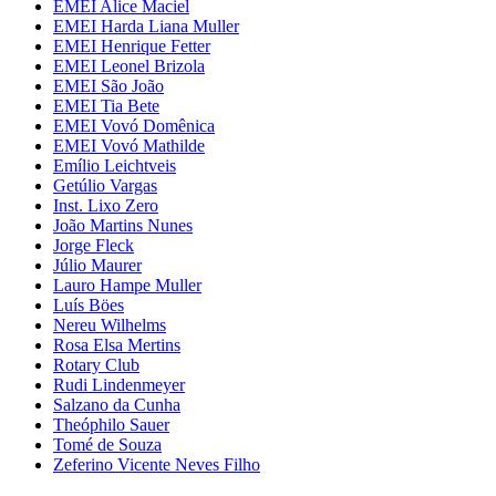
EMEI Alice Maciel
EMEI Harda Liana Muller
EMEI Henrique Fetter
EMEI Leonel Brizola
EMEI São João
EMEI Tia Bete
EMEI Vovó Domênica
EMEI Vovó Mathilde
Emílio Leichtveis
Getúlio Vargas
Inst. Lixo Zero
João Martins Nunes
Jorge Fleck
Júlio Maurer
Lauro Hampe Muller
Luís Böes
Nereu Wilhelms
Rosa Elsa Mertins
Rotary Club
Rudi Lindenmeyer
Salzano da Cunha
Theóphilo Sauer
Tomé de Souza
Zeferino Vicente Neves Filho