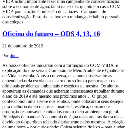
VIDA achou importante fazer uma campanha de conscientização
sobre a economia de água, tanto na escola, quanto em casa. COM-
VIDA para a ação: Confecção de cartazes Campanha de
conscientização Pesquisa se houve a mudança de hábito pessoal e
dos colegas
Oficina do futuro – ODS 4, 13, 16
21 de outubro de 2019
Por
duda
As nossas oficinas iniciaram com a formação do COM-VIDA e
explicação do que seria a Comissão de Meio Ambiente e Qualidade
de Vida na escola. Após a conversa, os alunos observaram as
dependências da escola e seus arredores (fotos) para mapear os
principais problemas ambientais e estéticos da mesma. Os alunos
apontaram as demandas que acharam interessantes trabalhar durante
o ano de 2019 e até mesmo nos próximos anos… O grupo
confeccionou uma árvore dos sonhos, onde colocaram seus desejos
para melhoria da escola, relacionados à: estética, consumo e
produção responsável e cuidados com o meio ambiente em geral.
Principais demandas: A economia de água nas torneiras da escola –
devido ao desperdício relatado diariamente pelos mesmos; A criação
de uma horta – por curiosidade; Coleta seletiva de lixo – para ajudar