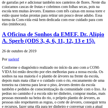
de garrafas pet e adicionar também nos canteiros de flores. Neste dia
colocamos cascas de frutas e cobrimos com folhas secas, pois na
escola tem muitas árvores. Estamos com três caixas em nossa torre e
estão quase todas prontas para retirar um pouco desse adubo. Essa
turma da Com-vida está bem dedicada com esse cuidado para com
elas (minhocas).
A Oficina de Sonhos da EMEF. Dr. Alípio
A. Sperb (ODS 3, 4, 6, 11, 12, 13 e 15).
26 de outubro de 2019
Por
suelenf
Conforme o diagnóstico realizado no início da ano com a COM-
VIDA foi então descrito por eles melhorias para a nossa escola. Os
sonhos na sua maioria é o plantio de árvores na frente da escola,
depois mais mata ciliar e o cuidado com o rio, encanamento de uma
torneira na cisterna para lavar o piso, árvores dentro da escola
também e pedidos de conscientização da comunidade com o lixo. As
pedras no caminho é a escola não ter dinheiro, comprar mudas, mais
pessoas morando na beira do rio, o próprio plantio de árvores, as
pessoas não respeitarem as regras, o corte de árvores, conseguir terra
e recursos, fazer uma rifa para ter dinheiro e conversar com a atual