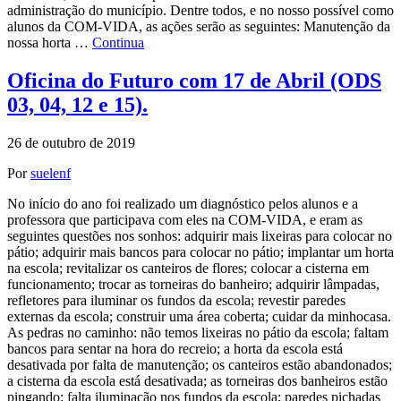
administração do município. Dentre todos, e no nosso possível como
alunos da COM-VIDA, as ações serão as seguintes: Manutenção da
nossa horta …
Continua
Oficina do Futuro com 17 de Abril (ODS
03, 04, 12 e 15).
26 de outubro de 2019
Por
suelenf
No início do ano foi realizado um diagnóstico pelos alunos e a
professora que participava com eles na COM-VIDA, e eram as
seguintes questões nos sonhos: adquirir mais lixeiras para colocar no
pátio; adquirir mais bancos para colocar no pátio; implantar um horta
na escola; revitalizar os canteiros de flores; colocar a cisterna em
funcionamento; trocar as torneiras do banheiro; adquirir lâmpadas,
refletores para iluminar os fundos da escola; revestir paredes
externas da escola; construir uma área coberta; cuidar da minhocasa.
As pedras no caminho: não temos lixeiras no pátio da escola; faltam
bancos para sentar na hora do recreio; a horta da escola está
desativada por falta de manutenção; os canteiros estão abandonados;
a cisterna da escola está desativada; as torneiras dos banheiros estão
pingando; falta iluminação nos fundos da escola; paredes pichadas