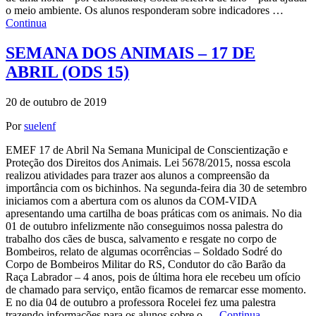
o meio ambiente. Os alunos responderam sobre indicadores …
Continua
SEMANA DOS ANIMAIS – 17 DE
ABRIL (ODS 15)
20 de outubro de 2019
Por
suelenf
EMEF 17 de Abril Na Semana Municipal de Conscientização e
Proteção dos Direitos dos Animais. Lei 5678/2015, nossa escola
realizou atividades para trazer aos alunos a compreensão da
importância com os bichinhos. Na segunda-feira dia 30 de setembro
iniciamos com a abertura com os alunos da COM-VIDA
apresentando uma cartilha de boas práticas com os animais. No dia
01 de outubro infelizmente não conseguimos nossa palestra do
trabalho dos cães de busca, salvamento e resgate no corpo de
Bombeiros, relato de algumas ocorrências – Soldado Sodré do
Corpo de Bombeiros Militar do RS, Condutor do cão Barão da
Raça Labrador – 4 anos, pois de última hora ele recebeu um ofício
de chamado para serviço, então ficamos de remarcar esse momento.
E no dia 04 de outubro a professora Rocelei fez uma palestra
trazendo informações para os alunos sobre o …
Continua