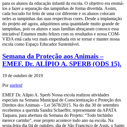
para os alunos da educação infantil da escola. O objetivo era ensiná-
los a fazer a separação das tampinhas de forma divertida. Assim,
cada bocudo foi feito de uma cor diferente e os alunos colocam
neles as tampinhas das suas respectivas cores. Desde a implantação
do projeto até agora, adquirimos uma quantidade muito grande de
tampinhas, pois os alunos e suas famílias abraçaram conosco essa
iniciativa! Estamos muito felizes com os resultados e nossa COM-
VIDA está cada vez mais empenhada em se tornar e manter nossa
escola como Espaço Educador Sustentável.
Semana da Proteção aos Animais –
EMEF. Dr. ALÍPIO A. SPERB (ODS 15).
19 de outubro de 2019
Por
suelenf
EMEF Dr. Alípio A. Sperb Nossa escola realizou atividades
especiais na Semana Municipal de Conscientização e Proteção dos
Direitos dos Animais – Lei 5678/2015. Na do dia 30 de setembro
recebemos a querida Sandra Schaeffer, representante da APATA
Taquara, para abertura da Semana do Projeto: “Todo bichinho
merece carinho”, esse projeto acontece todo ano na escola. Na
sexta-feira dia 04 de outubro, dia de São Francisco de Assis, o Santo