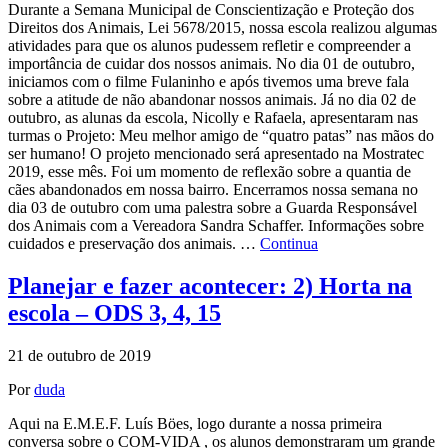
Durante a Semana Municipal de Conscientização e Proteção dos
Direitos dos Animais, Lei 5678/2015, nossa escola realizou algumas
atividades para que os alunos pudessem refletir e compreender a
importância de cuidar dos nossos animais. No dia 01 de outubro,
iniciamos com o filme Fulaninho e após tivemos uma breve fala
sobre a atitude de não abandonar nossos animais. Já no dia 02 de
outubro, as alunas da escola, Nicolly e Rafaela, apresentaram nas
turmas o Projeto: Meu melhor amigo de “quatro patas” nas mãos do
ser humano! O projeto mencionado será apresentado na Mostratec
2019, esse mês. Foi um momento de reflexão sobre a quantia de
cães abandonados em nossa bairro. Encerramos nossa semana no
dia 03 de outubro com uma palestra sobre a Guarda Responsável
dos Animais com a Vereadora Sandra Schaffer. Informações sobre
cuidados e preservação dos animais. …
Continua
Planejar e fazer acontecer: 2) Horta na
escola – ODS 3, 4, 15
21 de outubro de 2019
Por
duda
Aqui na E.M.E.F. Luís Böes, logo durante a nossa primeira
conversa sobre o COM-VIDA , os alunos demonstraram um grande