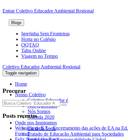
Entrar
Coletivo Educador Ambiental Regional
Blogs
Igrejinha Sem Fronteiras
Horta no Colégio
OQTAQ
Tabu Online
Viagem no Tempo
Coletivo Educador Ambiental Regional
Toggle navigation
Home
Procurar
Nosso Coletivo
Coletivo Educador é
Nós Queremos
Nós Somos
Posts recentes
Agenda 2020
Onde nos Inspiramos
Webnário de EA – Encerramento das ações de EA na Ed.
Carta da Terra
Formal
Tratado de Educação Ambiental para Sociedades
Feliz Natal Lixo Zero
Sustentáveis e Responsabilidade Global