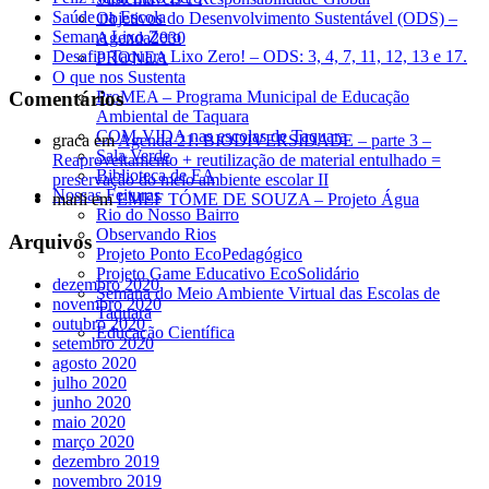
Saúde na Escola
Objetivos do Desenvolvimento Sustentável (ODS) –
Semana Lixo Zero
Agenda2030
Desafio Taquara Lixo Zero! – ODS: 3, 4, 7, 11, 12, 13 e 17.
PRONEA
O que nos Sustenta
Comentários
ProMEA – Programa Municipal de Educação
Ambiental de Taquara
COM-VIDA nas escolas de Taquara
graca
em
Agenda 21: BIODIVERSIDADE – parte 3 –
Sala Verde
Reaproveitamento + reutilização de material entulhado =
Biblioteca de EA
preservação do meio ambiente escolar II
Nossas Feituras
marli
em
EMEF TÓME DE SOUZA – Projeto Água
Rio do Nosso Bairro
Observando Rios
Arquivos
Projeto Ponto EcoPedagógico
Projeto Game Educativo EcoSolidário
dezembro 2020
Semana do Meio Ambiente Virtual das Escolas de
novembro 2020
Taquara
outubro 2020
Educação Científica
setembro 2020
agosto 2020
julho 2020
junho 2020
maio 2020
março 2020
dezembro 2019
novembro 2019