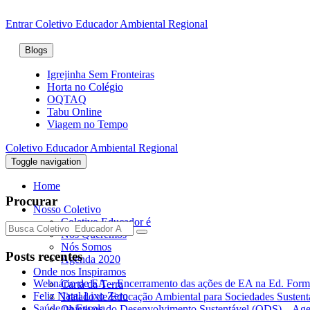
Entrar
Coletivo Educador Ambiental Regional
Blogs
Igrejinha Sem Fronteiras
Horta no Colégio
OQTAQ
Tabu Online
Viagem no Tempo
Coletivo Educador Ambiental Regional
Toggle navigation
Home
Procurar
Nosso Coletivo
Coletivo Educador é
Nós Queremos
Nós Somos
Posts recentes
Agenda 2020
Onde nos Inspiramos
Webnário de EA – Encerramento das ações de EA na Ed. Form
Carta da Terra
Feliz Natal Lixo Zero
Tratado de Educação Ambiental para Sociedades Sustent
Saúde na Escola
Objetivos do Desenvolvimento Sustentável (ODS) – Ag