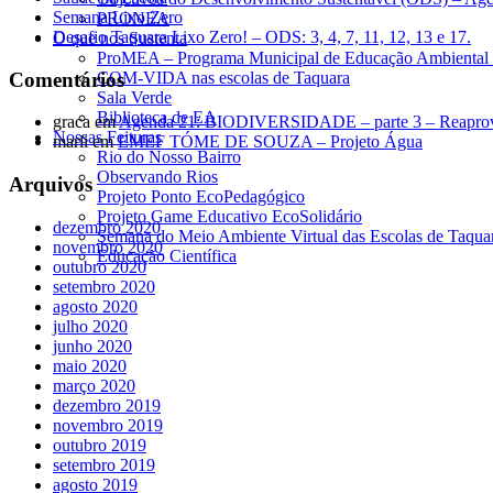
Semana Lixo Zero
PRONEA
Desafio Taquara Lixo Zero! – ODS: 3, 4, 7, 11, 12, 13 e 17.
O que nos Sustenta
ProMEA – Programa Municipal de Educação Ambiental 
Comentários
COM-VIDA nas escolas de Taquara
Sala Verde
Biblioteca de EA
graca
em
Agenda 21: BIODIVERSIDADE – parte 3 – Reaproveitam
Nossas Feituras
marli
em
EMEF TÓME DE SOUZA – Projeto Água
Rio do Nosso Bairro
Observando Rios
Arquivos
Projeto Ponto EcoPedagógico
Projeto Game Educativo EcoSolidário
dezembro 2020
Semana do Meio Ambiente Virtual das Escolas de Taqua
novembro 2020
Educação Científica
outubro 2020
setembro 2020
agosto 2020
julho 2020
junho 2020
maio 2020
março 2020
dezembro 2019
novembro 2019
outubro 2019
setembro 2019
agosto 2019