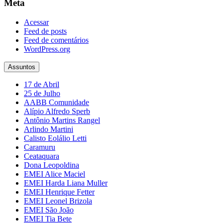
Meta
Acessar
Feed de posts
Feed de comentários
WordPress.org
Assuntos
17 de Abril
25 de Julho
AABB Comunidade
Alípio Alfredo Sperb
Antônio Martins Rangel
Arlindo Martini
Calisto Eolálio Letti
Caramuru
Ceataquara
Dona Leopoldina
EMEI Alice Maciel
EMEI Harda Liana Muller
EMEI Henrique Fetter
EMEI Leonel Brizola
EMEI São João
EMEI Tia Bete