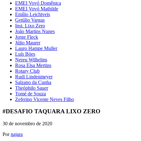
EMEI Vovó Domênica
EMEI Vovó Mathilde
Emílio Leichtveis
Getúlio Vargas
Inst. Lixo Zero
João Martins Nunes
Jorge Fleck
Júlio Maurer
Lauro Hampe Muller
Luís Böes
Nereu Wilhelms
Rosa Elsa Mertins
Rotary Club
Rudi Lindenmeyer
Salzano da Cunha
Theóphilo Sauer
Tomé de Souza
Zeferino Vicente Neves Filho
#DESAFIO TAQUARA LIXO ZERO
30 de novembro de 2020
Por
najara