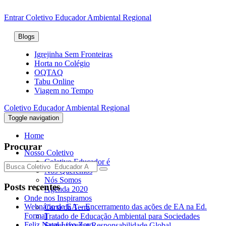
Entrar
Coletivo Educador Ambiental Regional
Blogs
Igrejinha Sem Fronteiras
Horta no Colégio
OQTAQ
Tabu Online
Viagem no Tempo
Coletivo Educador Ambiental Regional
Toggle navigation
Home
Procurar
Nosso Coletivo
Coletivo Educador é
Nós Queremos
Nós Somos
Posts recentes
Agenda 2020
Onde nos Inspiramos
Webnário de EA – Encerramento das ações de EA na Ed.
Carta da Terra
Formal
Tratado de Educação Ambiental para Sociedades
Feliz Natal Lixo Zero
Sustentáveis e Responsabilidade Global