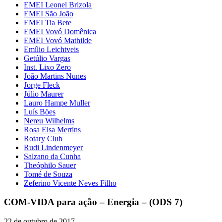
EMEI Leonel Brizola
EMEI São João
EMEI Tia Bete
EMEI Vovó Domênica
EMEI Vovó Mathilde
Emílio Leichtveis
Getúlio Vargas
Inst. Lixo Zero
João Martins Nunes
Jorge Fleck
Júlio Maurer
Lauro Hampe Muller
Luís Böes
Nereu Wilhelms
Rosa Elsa Mertins
Rotary Club
Rudi Lindenmeyer
Salzano da Cunha
Theóphilo Sauer
Tomé de Souza
Zeferino Vicente Neves Filho
COM-VIDA para ação – Energia – (ODS 7)
22 de outubro de 2017