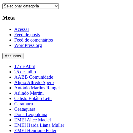
Categorias
Meta
Acessar
Feed de posts
Feed de comentários
WordPress.org
Assuntos
17 de Abril
25 de Julho
AABB Comunidade
Alípio Alfredo Sperb
Antônio Martins Rangel
Arlindo Martini
Calisto Eolálio Letti
Caramuru
Ceataquara
Dona Leopoldina
EMEI Alice Maciel
EMEI Harda Liana Muller
EMEI Henrique Fetter