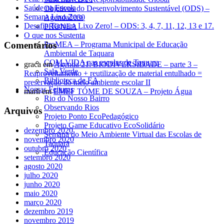
Saúde na Escola
Objetivos do Desenvolvimento Sustentável (ODS) –
Semana Lixo Zero
Agenda2030
Desafio Taquara Lixo Zero! – ODS: 3, 4, 7, 11, 12, 13 e 17.
PRONEA
O que nos Sustenta
Comentários
ProMEA – Programa Municipal de Educação
Ambiental de Taquara
COM-VIDA nas escolas de Taquara
graca
em
Agenda 21: BIODIVERSIDADE – parte 3 –
Sala Verde
Reaproveitamento + reutilização de material entulhado =
Biblioteca de EA
preservação do meio ambiente escolar II
Nossas Feituras
marli
em
EMEF TÓME DE SOUZA – Projeto Água
Rio do Nosso Bairro
Observando Rios
Arquivos
Projeto Ponto EcoPedagógico
Projeto Game Educativo EcoSolidário
dezembro 2020
Semana do Meio Ambiente Virtual das Escolas de
novembro 2020
Taquara
outubro 2020
Educação Científica
setembro 2020
agosto 2020
julho 2020
junho 2020
maio 2020
março 2020
dezembro 2019
novembro 2019